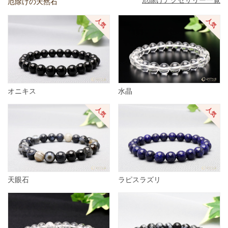
厄除けアクセサリー一覧
厄除けの天然石
オニキス
水晶
天眼石
ラピスラズリ