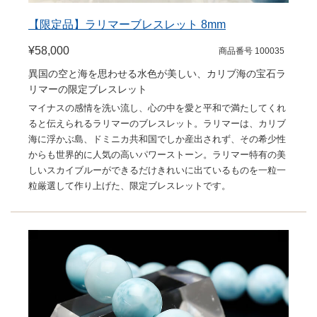
【限定品】ラリマーブレスレット 8mm
¥58,000
商品番号 100035
異国の空と海を思わせる水色が美しい、カリブ海の宝石ラ
リマーの限定ブレスレット
マイナスの感情を洗い流し、心の中を愛と平和で満たしてくれ
ると伝えられるラリマーのブレスレット。ラリマーは、カリブ
海に浮かぶ島、ドミニカ共和国でしか産出されず、その希少性
からも世界的に人気の高いパワーストーン。ラリマー特有の美
しいスカイブルーができるだけきれいに出ているものを一粒一
粒厳選して作り上げた、限定ブレスレットです。