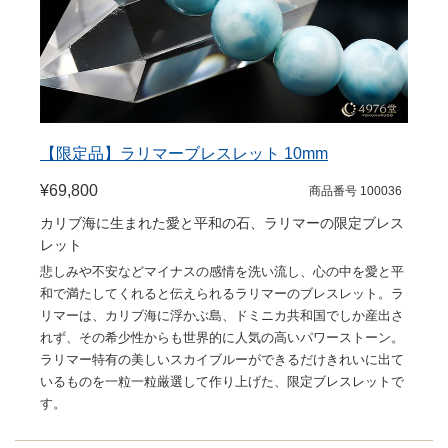
【限定品】ラリマーブレスレット 10mm
¥69,800
商品番号 100036
カリブ海に生まれた愛と平和の石、ラリマーの限定ブレス
レット
悲しみや不安などマイナスの感情を洗い流し、心の中を愛と平
和で満たしてくれると伝えられるラリマーのブレスレット。ラ
リマーは、カリブ海に浮かぶ島、ドミニカ共和国でしか産出さ
れず、その希少性からも世界的に人気の高いパワーストーン。
ラリマー特有の美しいスカイブルーができるだけきれいに出て
いるものを一粒一粒厳選して作り上げた、限定ブレスレットで
す。