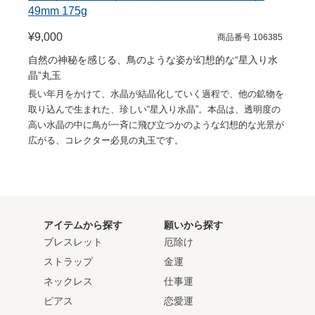
49mm 175g
¥9,000
商品番号 106385
自然の神秘を感じる、鳥のような姿が幻想的な“星入り水
晶”丸玉
長い年月をかけて、水晶が結晶化していく過程で、他の鉱物を
取り込んで生まれた、珍しい“星入り水晶”。本品は、透明度の
高い水晶の中に鳥が一斉に飛び立つかのような幻想的な光景が
広がる、コレクター必見の丸玉です。
アイテムから探す
願いから探す
ブレスレット
厄除け
ストラップ
金運
ネックレス
仕事運
ピアス
恋愛運