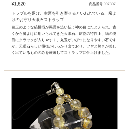
¥1,620
商品番号 007307
トラブルを退け、幸運を引き寄せるといわれている、魔よ
けのお守り天眼石ストラップ
目玉のような縞模様が悪霊を追い払う神の目にたとえられ、古
くから魔よけに用いられてきた天眼石。鉱物の特性上、縞の境
目にクラックが入りやすく、丸玉がいびつになりやすい石です
が、天眼石らしい模様がしっかり出ており、ツヤと輝きが美し
く出ているもののみを厳選してストラップに仕上げました。