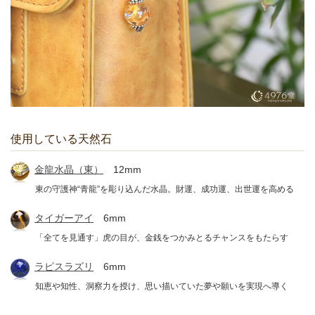
使用している天然石
金龍水晶（東）
12mm
東の守護神“青龍”を彫り込んだ水晶。財運、成功運、出世運を高める
タイガーアイ
6mm
「全てを見通す」虎の目が、金銭をつかみとるチャンスをもたらす
ラピスラズリ
6mm
知恵や知性、洞察力を授け、思い描いていた夢や願いを実現へ導く