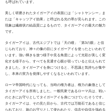
も呼ばれています。
美しく研磨されたタイガーアイの表面には「シャトヤンシー」ま
たは「キャッツアイ効果」と呼ばれる光の帯が見られます。この
現象は繊維状の結晶質によるもので、タイガーアイの最大の魅力
です。
タイガーアイは、古代エジプトでは「天の瞳」「第3の眼」と信
じられており、神々の像の目にタイガーアイを使ったといわれて
います。強い輝きを放つ様子や見る角度によって光彩が美しく変
化する様子から、すべてを見通す心眼が宿っていると伝えられて
きました。タイガーアイを身につけると、不思議と気持ちが集中
し、本来の実力を発揮しやすくなるといわれています。
ローマ帝国時代になっても、当時の権力者は、権力の象徴として
タイガーアイを所有しました。一般民衆であるローマ兵は、戦い
のときにお守りとしてタイガーアイを身につけていたそうです。
タイガーアイは、その見た目から、古代では万能石であると信じ
られており、旅のお守りとして使われたり、信念や自信を強める