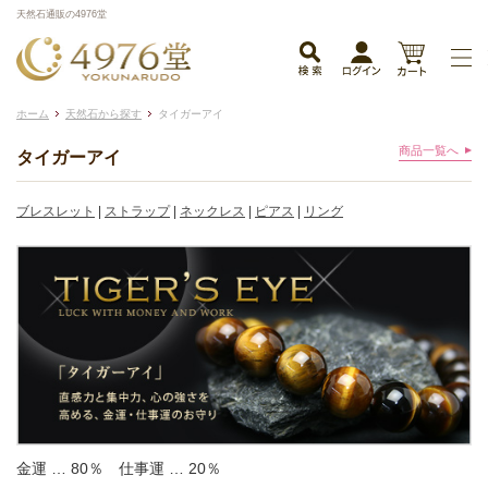
天然石通販の4976堂
ホーム
天然石から探す
タイガーアイ
商品一覧へ
タイガーアイ
ブレスレット
|
ストラップ
|
ネックレス
|
ピアス
|
リング
金運 … 80％
仕事運 … 20％