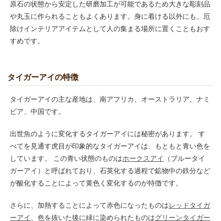
原石の状態から安定した研磨加工が可能であるため大きな彫刻品
や丸玉に作られることもよくあります。身に着ける以外にも、厄
除けインテリアアイテムとして人の集まる場所に置くこともおす
すめです。
タイガーアイの特徴
タイガーアイの主な産地は、南アフリカ、オーストラリア、ナミ
ビア、中国です。
出世魚のように変化するタイガーアイには秘密があります。 す
べてを見通す虎目が印象的なタイガーアイは、もともと青い色を
しています。 この青い状態のものは
ホークスアイ
（ブルータイ
ガーアイ）と呼ばれており、石英化する過程で鉱物中の鉄分など
が酸化することによって黄色く変化するのが特徴です。
さらに、加熱することによって赤色になったものは
レッドタイガ
ーアイ
、色を抜いた後に緑に染められたものは
グリーンタイガー