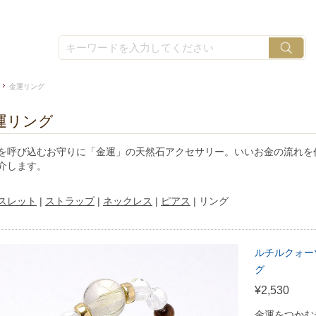
金運リング
運リング
を呼び込むお守りに「金運」の天然石アクセサリー。いいお金の流れを
介します。
スレット
|
ストラップ
|
ネックレス
|
ピアス
| リング
ルチルクォー
グ
¥2,530
金運をつかむ