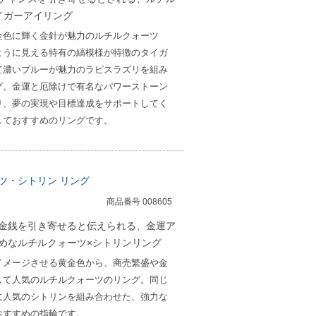
イガーアイリング
金色に輝く金針が魅力のルチルクォーツ
ように見える特有の縞模様が特徴のタイガ
て濃いブルーが魅力のラピスラズリを組み
グ。金運と厄除けで有名なパワーストーン
り、夢の実現や目標達成をサポートしてく
しておすすめのリングです。
ツ・シトリン リング
商品番号 008605
金銭を引き寄せると伝えられる、金運ア
めなルチルクォーツ×シトリンリング
イメージさせる黄金色から、商売繁盛や金
して人気のルチルクォーツのリング。同じ
に人気のシトリンを組み合わせた、強力な
おすすめの指輪です。