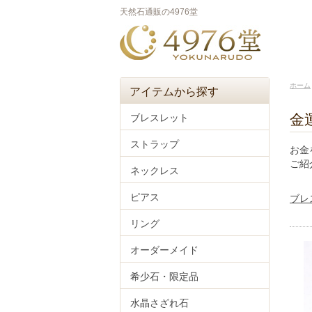
天然石通販の4976堂
ホーム
アイテムから探す
金
ブレスレット
ストラップ
お金
ご紹
ネックレス
ピアス
ブレ
リング
オーダーメイド
希少石・限定品
水晶さざれ石