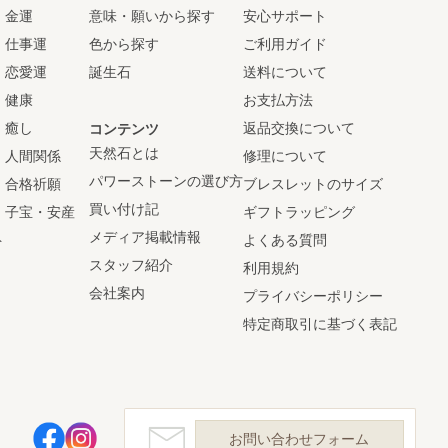
金運
意味・願いから探す
安心サポート
仕事運
色から探す
ご利用ガイド
恋愛運
誕生石
送料について
健康
お支払方法
癒し
返品交換について
コンテンツ
天然石とは
人間関係
修理について
パワーストーンの選び方
合格祈願
ブレスレットのサイズ
買い付け記
子宝・安産
ギフトラッピング
メディア掲載情報
ト
よくある質問
スタッフ紹介
利用規約
会社案内
プライバシーポリシー
特定商取引に基づく表記
お問い合わせフォーム