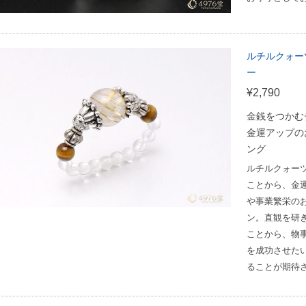
ルチルクォー
ー
¥2,790
金銭をつかむ
金運アップの
ング
ルチルクォー
ことから、金
や事業繁栄の
ン。直観を研
ことから、物
を成功させた
ることが期待