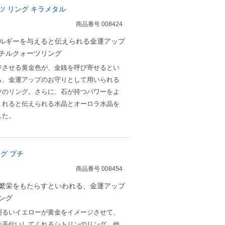
ツ リング キラメタル
商品番号 008424
ルギーを与えると伝えられる金運アップ
チルクォーツリング
ジさせる黄金色が、金銭を呼び寄せるとい
ら、金運アップのお守りとして用いられる
ツのリング。さらに、石が持つパワーをよ
くれると伝えられる水晶とオーロラ水晶を
した。
グ プチ
商品番号 008454
繁栄をもたらすといわれる、金運アップ
ング
明るいイエローが黄金をイメージさせて、
お手伝いしてくれるシトリンのリング。他