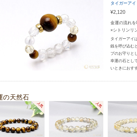
タイガーアイ
¥2,120
金運の流れを
×シトリンリ
タイガーアイ
銭を呼び込む
プのお守りと
幸運の石とし
いときにおす
運の天然石