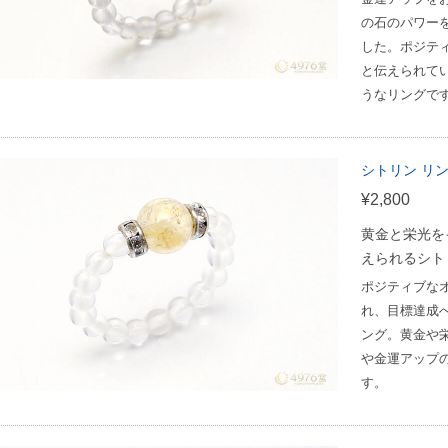
の石のパワー
した。ポジテ
と伝えられて
うなリングで
シトリン リ
¥2,800
黄金と栄光を
えられるシト
ポジティブな
れ、目標達成
ング。黄金や
や金運アップ
す。