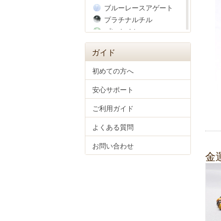
ブルーレースアゲート
プラチナルチル
プレナイト
ヘマタイト
ガイド
ベリル
ペリドット
初めての方へ
ホークスアイ
安心サポート
彫り物(四神獣)
マザーオブパール
ご利用ガイド
マラカイト
ムーンストーン
よくある質問
モルガナイト
お問い合わせ
モルダバイト
金
ラピスラズリ
ラブラドライト
ラベンダーアメジスト
ラリマー
リビアングラス