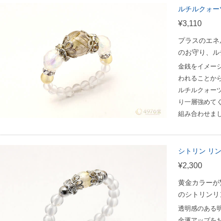
ルチルクォー
¥3,110
プラスのエネ
のお守り、ル
金銭をイメー
われることか
ルチルクォー
り一層強めて
組み合わせま
シトリン リン
¥2,300
黄金カラーが
のシトリンリ
透明感のある
金運アップを