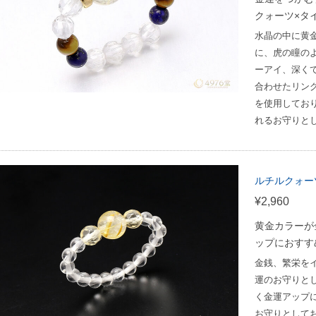
クォーツ×タ
水晶の中に黄
に、虎の瞳の
ーアイ、深く
合わせたリン
を使用してお
れるお守りと
ルチルクォー
¥2,960
黄金カラーが
ップにおすす
金銭、繁栄を
運のお守りと
く金運アップ
お守りとして