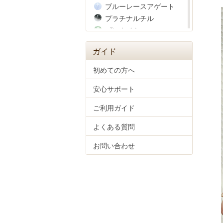
ブルーレースアゲート
プラチナルチル
プレナイト
ヘマタイト
ガイド
ベリル
ペリドット
初めての方へ
ホークスアイ
安心サポート
彫り物(四神獣)
マザーオブパール
ご利用ガイド
マラカイト
ムーンストーン
よくある質問
モルガナイト
お問い合わせ
モルダバイト
ラピスラズリ
ラブラドライト
ラベンダーアメジスト
ラリマー
リビアングラス
ルチルクォーツ