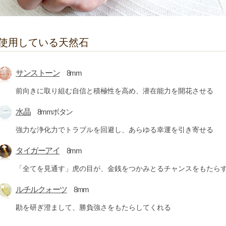
使用している天然石
サンストーン
8mm
前向きに取り組む自信と積極性を高め、潜在能力を開花させる
水晶
8mmボタン
強力な浄化力でトラブルを回避し、あらゆる幸運を引き寄せる
タイガーアイ
8mm
「全てを見通す」虎の目が、金銭をつかみとるチャンスをもたら
ルチルクォーツ
8mm
勘を研ぎ澄まして、勝負強さをもたらしてくれる