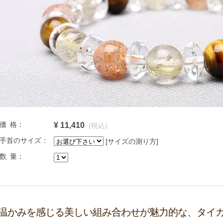
価 格：
¥ 11,410
(税込)
手首のサイズ：
[サイズの測り方]
数 量：
温かみを感じる美しい組み合わせが魅力的な、タイ