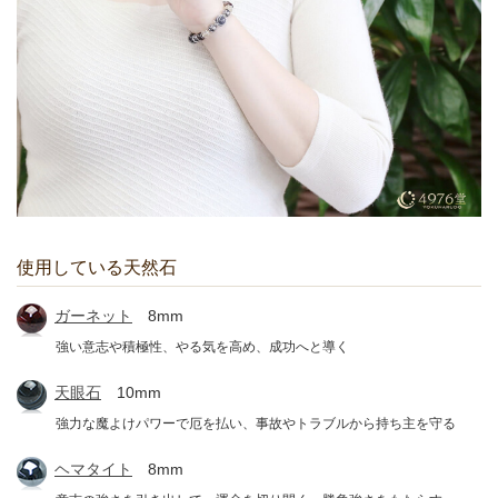
使用している天然石
ガーネット
8mm
強い意志や積極性、やる気を高め、成功へと導く
天眼石
10mm
強力な魔よけパワーで厄を払い、事故やトラブルから持ち主を守る
ヘマタイト
8mm