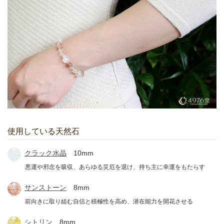
使用している天然石
クラック水晶
10mm
悪運や邪念を吸収、あらゆる災厄を退け、持ち主に幸運をもたらす
サンストーン
8mm
前向きに取り組む自信と積極性を高め、潜在能力を開花させる
シトリン
8mm