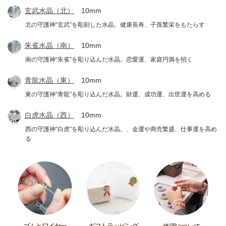
玄武水晶（北）
10mm
北の守護神“玄武”を彫刻した水晶。健康長寿、子孫繁栄をもたらす
朱雀水晶（南）
10mm
南の守護神“朱雀”を彫り込んだ水晶。恋愛運、家庭円満を招く
青龍水晶（東）
10mm
東の守護神“青龍”を彫り込んだ水晶。財運、成功運、出世運を高める
白虎水晶（西）
10mm
西の守護神“白虎”を彫り込んだ水晶。、金運や商売繁盛、仕事運を高め
る