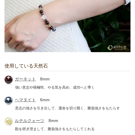
使用している天然石
ガーネット
8mm
強い意志や積極性、やる気を高め、成功へと導く
ヘマタイト
6mm
意志の強さを引き出して、運命を切り開く、勝負強さをもたらす
ルチルクォーツ
8mm
勘を研ぎ澄まして、勝負強さをもたらしてくれる