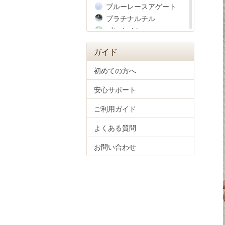
ブルーレースアゲート
プラチナルチル
プレナイト
ヘマタイト
ガイド
ベリル
ペリドット
初めての方へ
ホークスアイ
安心サポート
彫り物(四神獣)
マザーオブパール
ご利用ガイド
マラカイト
ムーンストーン
よくある質問
モルガナイト
お問い合わせ
モルダバイト
ラピスラズリ
ラブラドライト
ラベンダーアメジスト
ラリマー
リビアングラス
ルチルクォーツ