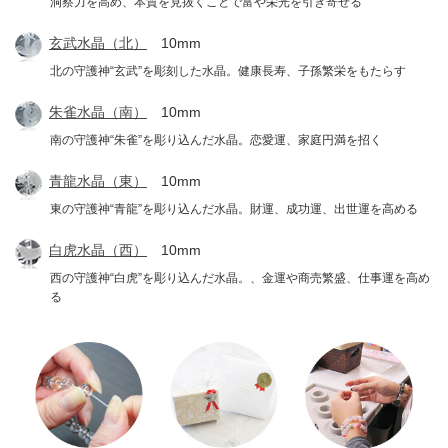
洞察力を高め、本質を見抜くことで富や栄光を引き寄せる
玄武水晶（北）
10mm
北の守護神“玄武”を彫刻した水晶。健康長寿、子孫繁栄をもたらす
朱雀水晶（南）
10mm
南の守護神“朱雀”を彫り込んだ水晶。恋愛運、家庭円満を招く
青龍水晶（東）
10mm
東の守護神“青龍”を彫り込んだ水晶。財運、成功運、出世運を高める
白虎水晶（西）
10mm
西の守護神“白虎”を彫り込んだ水晶。、金運や商売繁盛、仕事運を高め
る