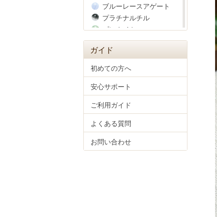
ブルーレースアゲート
プラチナルチル
プレナイト
ヘマタイト
ガイド
ベリル
ペリドット
初めての方へ
ホークスアイ
安心サポート
彫り物(四神獣)
マザーオブパール
ご利用ガイド
マラカイト
ムーンストーン
よくある質問
モルガナイト
お問い合わせ
モルダバイト
ラピスラズリ
ラブラドライト
ラベンダーアメジスト
ラリマー
リビアングラス
ルチルクォーツ