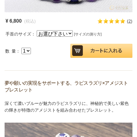
¥ 6,800
(税込)
(
2
)
手首のサイズ：
[サイズの測り方]
数 量：
夢や願いの実現をサポートする、ラピスラズリ×アメジスト
ブレスレット
深くて濃いブルーが魅力のラピスラズリに、神秘的で美しい紫色
の輝きが特徴のアメジストを組み合わせたブレスレット。