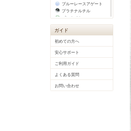
ブルーレースアゲート
プラチナルチル
プレナイト
ヘマタイト
ガイド
ベリル
ペリドット
初めての方へ
ホークスアイ
安心サポート
彫り物(四神獣)
マザーオブパール
ご利用ガイド
マラカイト
ムーンストーン
よくある質問
モルガナイト
お問い合わせ
モルダバイト
ラピスラズリ
ラブラドライト
ラベンダーアメジスト
ラリマー
リビアングラス
ルチルクォーツ