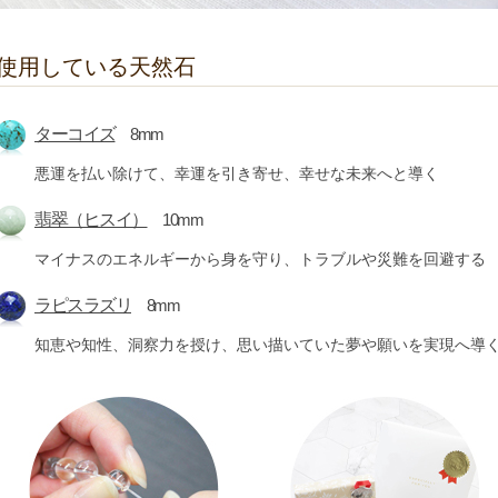
使用している天然石
ターコイズ
8mm
悪運を払い除けて、幸運を引き寄せ、幸せな未来へと導く
翡翠（ヒスイ）
10mm
マイナスのエネルギーから身を守り、トラブルや災難を回避する
ラピスラズリ
8mm
知恵や知性、洞察力を授け、思い描いていた夢や願いを実現へ導