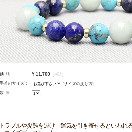
価 格：
¥ 11,700
(税込)
手首のサイズ：
[サイズの測り方]
数 量：
トラブルや災難を退け、運気を引き寄せるといわれ