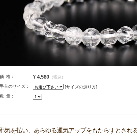
価 格：
¥ 4,580
(税込)
手首のサイズ：
[サイズの測り方]
数 量：
邪気を払い、あらゆる運気アップをもたらすとされ