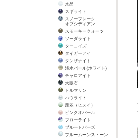
水晶
スギライト
スノーフレーク
オブシディアン
スモーキークォーツ
ソーダライト
ターコイズ
タイガーアイ
タンザナイト
淡水パール(ホワイト)
チャロアイト
天眼石
トルマリン
ハウライト
翡翠（ヒスイ）
ピンクオパール
フローライト
ブルートパーズ
ブルームーンストーン