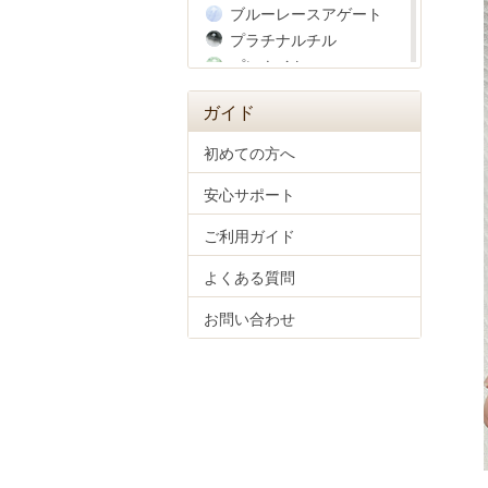
ブルーレースアゲート
プラチナルチル
プレナイト
ヘマタイト
ガイド
ベリル
ペリドット
初めての方へ
ホークスアイ
安心サポート
彫り物(四神獣)
マザーオブパール
ご利用ガイド
マラカイト
ムーンストーン
よくある質問
モルガナイト
お問い合わせ
モルダバイト
ラピスラズリ
ラブラドライト
ラベンダーアメジスト
ラリマー
リビアングラス
ルチルクォーツ