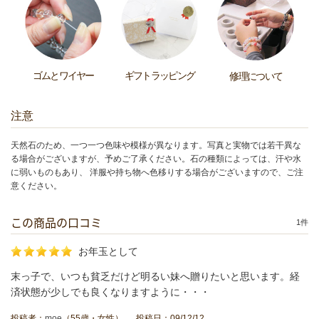
ゴムとワイヤー
ギフトラッピング
修理について
注意
天然石のため、一つ一つ色味や模様が異なります。写真と実物では若干異な
る場合がございますが、予めご了承ください。石の種類によっては、汗や水
に弱いものもあり、 洋服や持ち物へ色移りする場合がございますので、ご注
意ください。
この商品の口コミ
1件
お年玉として
末っ子で、いつも貧乏だけど明るい妹へ贈りたいと思います。経
済状態が少しでも良くなりますように・・・
投稿者：
moe
（55歳・女性） 投稿日：09/12/12