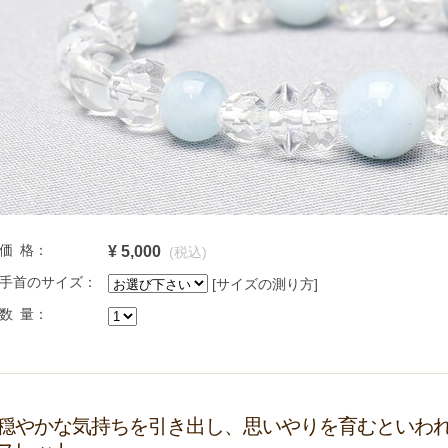
価 格：
¥ 5,000
(税込)
手首のサイズ：
[サイズの測り方]
数 量：
穏やかな気持ちを引き出し、思いやりを育むといわ