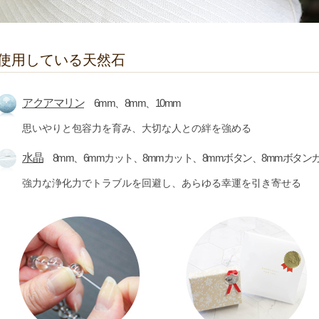
使用している天然石
アクアマリン
6mm、8mm、10mm
思いやりと包容力を育み、大切な人との絆を強める
水晶
8mm、6mmカット、8mmカット、8mmボタン、8mmボタン
強力な浄化力でトラブルを回避し、あらゆる幸運を引き寄せる