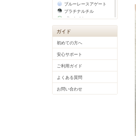
ブルーレースアゲート
プラチナルチル
プレナイト
ヘマタイト
ガイド
ベリル
ペリドット
初めての方へ
ホークスアイ
安心サポート
彫り物(四神獣)
マザーオブパール
ご利用ガイド
マラカイト
ムーンストーン
よくある質問
モルガナイト
お問い合わせ
モルダバイト
ラピスラズリ
ラブラドライト
ラベンダーアメジスト
ラリマー
リビアングラス
ルチルクォーツ