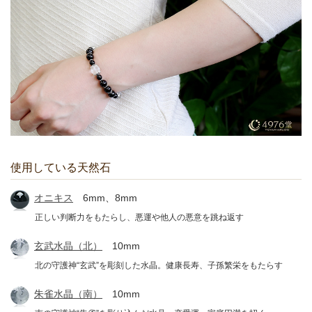
使用している天然石
オニキス
6mm、8mm
正しい判断力をもたらし、悪運や他人の悪意を跳ね返す
玄武水晶（北）
10mm
北の守護神“玄武”を彫刻した水晶。健康長寿、子孫繁栄をもたらす
朱雀水晶（南）
10mm