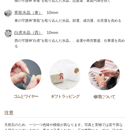
南の守護神“朱雀”を彫り込んだ水晶。恋愛運、家庭円満を招く
青龍水晶（東）
10mm
東の守護神“青龍”を彫り込んだ水晶。財運、成功運、出世運を高める
白虎水晶（西）
10mm
西の守護神“白虎”を彫り込んだ水晶。、金運や商売繁盛、仕事運を高め
る
ゴムとワイヤー
ギフトラッピング
修理について
注意
天然石のため、一つ一つ色味や模様が異なります。写真と実物では若干異な