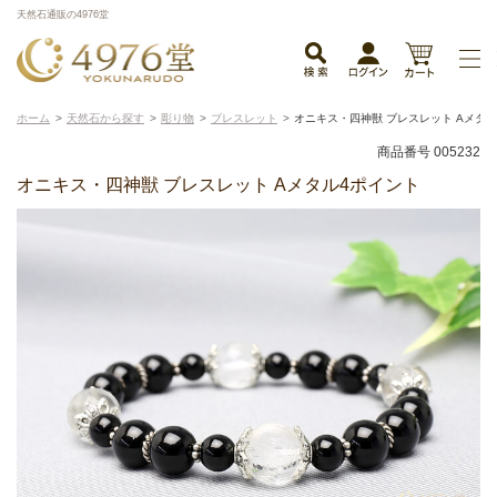
天然石通販の4976堂
ホーム
天然石から探す
彫り物
ブレスレット
オニキス・四神獣 ブレスレット Aメタ
商品番号 005232
オニキス・四神獣 ブレスレット Aメタル4ポイント